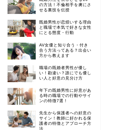
の方法！不倫相手を虜にさ
せる裏技を伝授
既婚男性が恋煩いする理由
12
と職場で本気で好きな女性
にとる態度・行動
AV女優と知り合う・付き
13
合う方法ってある？出会い
方から教えます
職場の既婚者男性が優し
14
い！勘違い？誰にでも優し
い人と好意の見分け方
年下の既婚男性に好意があ
15
る時の職場での行動やサイ
ンの特徴7選！
先生から保護者への好意の
16
サイン！教師に好かれる保
護者の特徴とアプローチ方
法