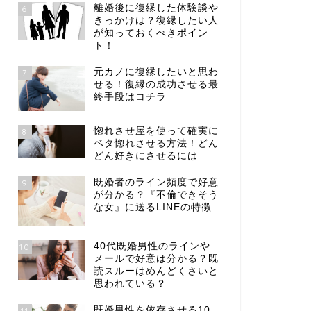
離婚後に復縁した体験談や
6
きっかけは？復縁したい人
が知っておくべきポイン
ト！
元カノに復縁したいと思わ
7
せる！復縁の成功させる最
終手段はコチラ
惚れさせ屋を使って確実に
8
ベタ惚れさせる方法！どん
どん好きにさせるには
既婚者のライン頻度で好意
9
が分かる？『不倫できそう
な女』に送るLINEの特徴
40代既婚男性のラインや
10
メールで好意は分かる？既
読スルーはめんどくさいと
思われている？
既婚男性を依存させる10
11