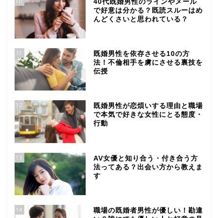
10
40代既婚男性のラインやメール
で好意は分かる？既読スルーはめ
んどくさいと思われている？
11
既婚男性を依存させる10の方
法！不倫相手を虜にさせる裏技を
伝授
12
既婚男性が恋煩いする理由と職場
で本気で好きな女性にとる態度・
行動
13
AV女優と知り合う・付き合う方
法ってある？出会い方から教えま
す
14
職場の既婚者男性が優しい！勘違