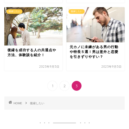
復縁したい
復縁したい
元カノに未練がある男の行動
復縁を成功する人の共通点や
や特長５選！男は意外と恋愛
方法、体験談を紹介！
を引きずりやすい？
2023年9月5日
2023年9月5日
1
2
3
HOME
復縁したい