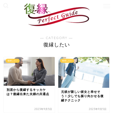
― CATEGORY ―
復縁したい
復縁したい
復縁したい
別居から復縁するキッカケ
元彼が新しい彼女と幸せそ
は？復縁出来た夫婦の共通点
う！少しでも振り向かせる復
縁テクニック
2023年9月5日
2023年9月5日