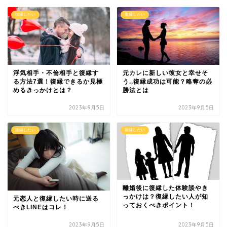
復縁したい
復縁したい
浮気相手・不倫相手と復縁す
元カレに新しい彼女と幸せそ
る方法7選！復縁できるか見極
う..復縁成功は可能？略奪の必
めるきっかけとは？
勝法とは
2023年9月5日
2023年9月5日
復縁したい
復縁したい
離婚後に復縁した体験談やき
っかけは？復縁したい人が知
元恋人と復縁したい時に送る
っておくべきポイント！
べきLINEはコレ！
2023年9月5日
2023年9月5日