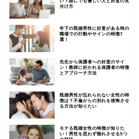
い？誰にでも優しい人と好意の見
分け方
15
年下の既婚男性に好意がある時の
職場での行動やサインの特徴7
選！
16
先生から保護者への好意のサイ
ン！教師に好かれる保護者の特徴
とアプローチ方法
17
既婚男性が忘れられない女性の特
徴は？不倫からの別れを後悔させ
る方法が知りたい
18
モテる既婚女性の特徴が知りた
い！男性を思わず惚れさせる5つ