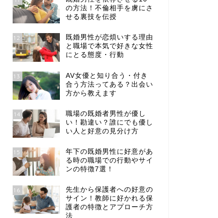
の方法！不倫相手を虜にさ
せる裏技を伝授
既婚男性が恋煩いする理由
12
と職場で本気で好きな女性
にとる態度・行動
AV女優と知り合う・付き
13
合う方法ってある？出会い
方から教えます
職場の既婚者男性が優し
14
い！勘違い？誰にでも優し
い人と好意の見分け方
年下の既婚男性に好意があ
15
る時の職場での行動やサイ
ンの特徴7選！
先生から保護者への好意の
16
サイン！教師に好かれる保
護者の特徴とアプローチ方
法