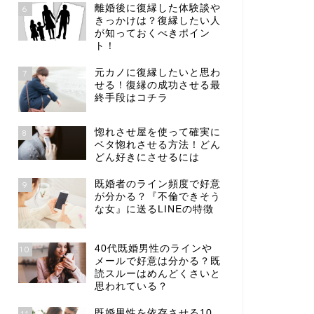
離婚後に復縁した体験談や
6
きっかけは？復縁したい人
が知っておくべきポイン
ト！
元カノに復縁したいと思わ
7
せる！復縁の成功させる最
終手段はコチラ
惚れさせ屋を使って確実に
8
ベタ惚れさせる方法！どん
どん好きにさせるには
既婚者のライン頻度で好意
9
が分かる？『不倫できそう
な女』に送るLINEの特徴
40代既婚男性のラインや
10
メールで好意は分かる？既
読スルーはめんどくさいと
思われている？
既婚男性を依存させる10
11