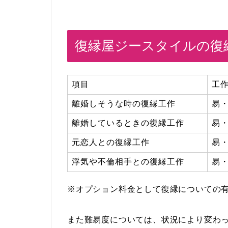
復縁屋ジースタイルの復
項目
工
離婚しそうな時の復縁工作
易
離婚しているときの復縁工作
易
元恋人との復縁工作
易
浮気や不倫相手との復縁工作
易
※オプション料金として復縁についての有
また難易度については、状況により変わ