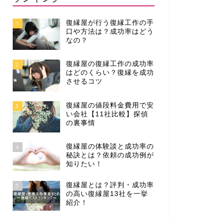
復縁屋が行う復縁工作の手
1
口や方法は？成功率はどう
なの？
復縁屋の復縁工作の成功率
2
はどのくらい？復縁を成功
させるコツ
復縁屋の値段料金費用で安
3
い会社【11社比較】探偵
の裏事情
復縁屋の体験談と成功率の
4
秘訣とは？依頼の成功例が
知りたい！
復縁屋とは？評判・成功率
5
の高い復縁屋13社を一挙
紹介！