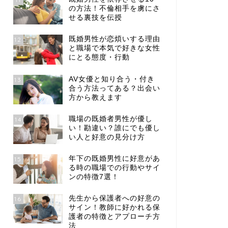
の方法！不倫相手を虜にさ
せる裏技を伝授
既婚男性が恋煩いする理由
12
と職場で本気で好きな女性
にとる態度・行動
AV女優と知り合う・付き
13
合う方法ってある？出会い
方から教えます
職場の既婚者男性が優し
14
い！勘違い？誰にでも優し
い人と好意の見分け方
年下の既婚男性に好意があ
15
る時の職場での行動やサイ
ンの特徴7選！
先生から保護者への好意の
16
サイン！教師に好かれる保
護者の特徴とアプローチ方
法