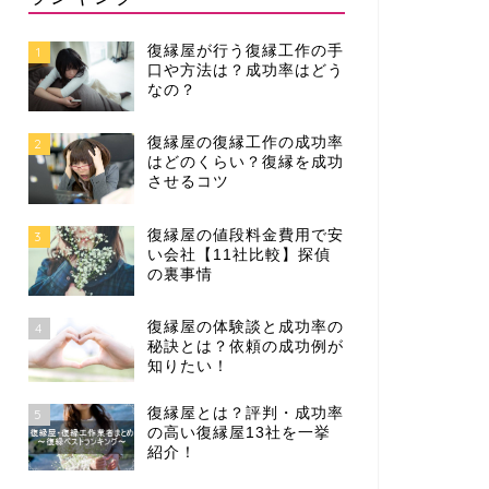
復縁屋が行う復縁工作の手
1
口や方法は？成功率はどう
なの？
復縁屋の復縁工作の成功率
2
はどのくらい？復縁を成功
させるコツ
復縁屋の値段料金費用で安
3
い会社【11社比較】探偵
の裏事情
復縁屋の体験談と成功率の
4
秘訣とは？依頼の成功例が
知りたい！
復縁屋とは？評判・成功率
5
の高い復縁屋13社を一挙
紹介！