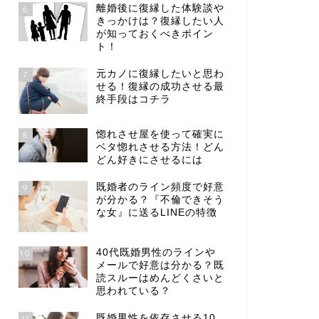
離婚後に復縁した体験談や
6
きっかけは？復縁したい人
が知っておくべきポイン
ト！
元カノに復縁したいと思わ
7
せる！復縁の成功させる最
終手段はコチラ
惚れさせ屋を使って確実に
8
ベタ惚れさせる方法！どん
どん好きにさせるには
既婚者のライン頻度で好意
9
が分かる？『不倫できそう
な女』に送るLINEの特徴
40代既婚男性のラインや
10
メールで好意は分かる？既
読スルーはめんどくさいと
思われている？
既婚男性を依存させる10
11