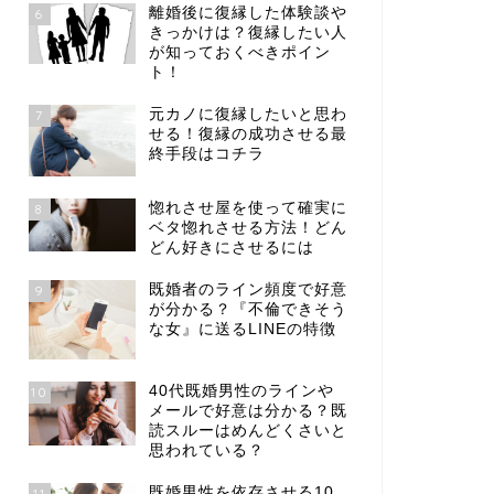
離婚後に復縁した体験談や
6
きっかけは？復縁したい人
が知っておくべきポイン
ト！
元カノに復縁したいと思わ
7
せる！復縁の成功させる最
終手段はコチラ
惚れさせ屋を使って確実に
8
ベタ惚れさせる方法！どん
どん好きにさせるには
既婚者のライン頻度で好意
9
が分かる？『不倫できそう
な女』に送るLINEの特徴
40代既婚男性のラインや
10
メールで好意は分かる？既
読スルーはめんどくさいと
思われている？
既婚男性を依存させる10
11