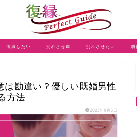
復縁したい
別れさせ屋
別れさせたい
別
意は勘違い？優しい既婚男性
る方法
2023年9月5日