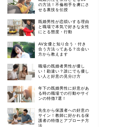
の方法！不倫相手を虜にさ
せる裏技を伝授
既婚男性が恋煩いする理由
12
と職場で本気で好きな女性
にとる態度・行動
AV女優と知り合う・付き
13
合う方法ってある？出会い
方から教えます
職場の既婚者男性が優し
14
い！勘違い？誰にでも優し
い人と好意の見分け方
年下の既婚男性に好意があ
15
る時の職場での行動やサイ
ンの特徴7選！
先生から保護者への好意の
16
サイン！教師に好かれる保
護者の特徴とアプローチ方
法