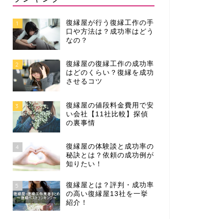
復縁屋が行う復縁工作の手
1
口や方法は？成功率はどう
なの？
復縁屋の復縁工作の成功率
2
はどのくらい？復縁を成功
させるコツ
復縁屋の値段料金費用で安
3
い会社【11社比較】探偵
の裏事情
復縁屋の体験談と成功率の
4
秘訣とは？依頼の成功例が
知りたい！
復縁屋とは？評判・成功率
5
の高い復縁屋13社を一挙
紹介！