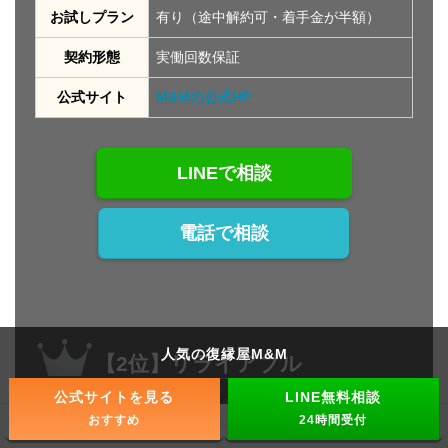
お試しプラン
有り（途中解約可・着手金が半額）
契約形態
実働回数保証
公式サイト
M&Mの公式HP
LINEで相談
電話で相談
人気の復縁屋M&M
【2位】リライアブル
公式サイトを見る
LINE無料相談
おすすめ
24時間受付
ホーム
復縁屋を探す
復縁したいなら
芸能人と出会う